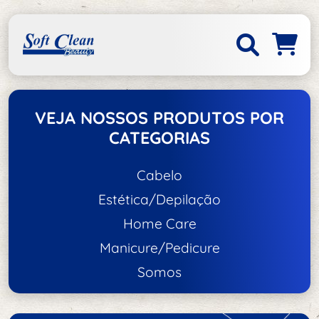
VEJA NOSSOS PRODUTOS POR
CATEGORIAS
Cabelo
Estética/Depilação
Acessórios de Cabelo
Home Care
Acessórios de Estética/Depilação
Escovas e Pentes
Manicure/Pedicure
Acessórios
Tratamento e Hidratação
Somos
Unhas
Aço Inox