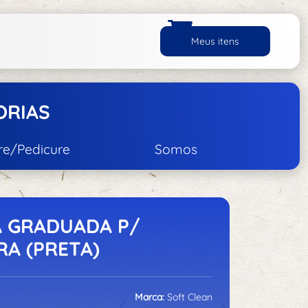
Meus itens
ORIAS
re/Pedicure
Somos
Unhas
ço Inox
ecantes
A GRADUADA P/
RA (PRETA)
Cremes
e Manicure/Pedicure
Marca:
Soft Clean