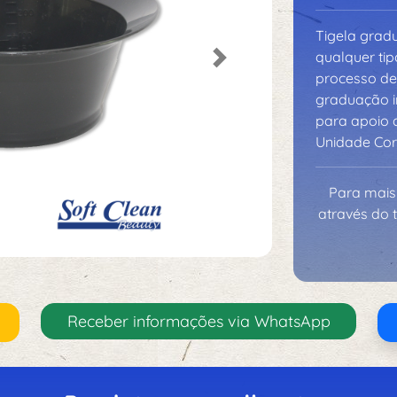
Tigela gradu
qualquer ti
Next
processo de
graduação i
para apoio d
Unidade Cor
Para mais
através do 
Receber informações via WhatsApp