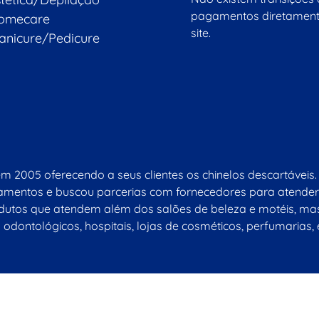
pagamentos diretament
omecare
site.
anicure/Pedicure
em 2005 oferecendo a seus clientes os chinelos descartáve
ipamentos e buscou parcerias com fornecedores para atender
tos que atendem além dos salões de beleza e motéis, mas 
 odontológicos, hospitais, lojas de cosméticos, perfumarias, 
formática LTDA
- SOFT CLEAN BEAUTY DESCARTAVEIS EIRELI