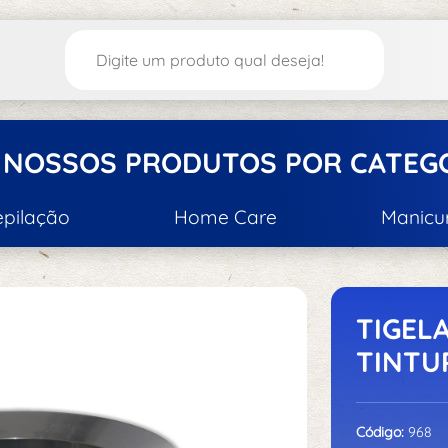
 NOSSOS PRODUTOS POR CATEG
epilação
Home Care
Manicu
tica/Depilação
Acessórios
A
S
TIGEL
TINTU
Acessórios d
Código:
968