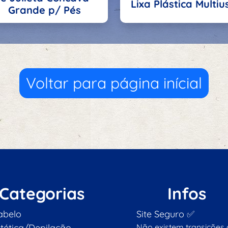
Lixa Plástica Multiu
Grande p/ Pés
Voltar para página inícial
Categorias
Infos
abelo
Site Seguro ✅
stética/Depilação
Não existem transições