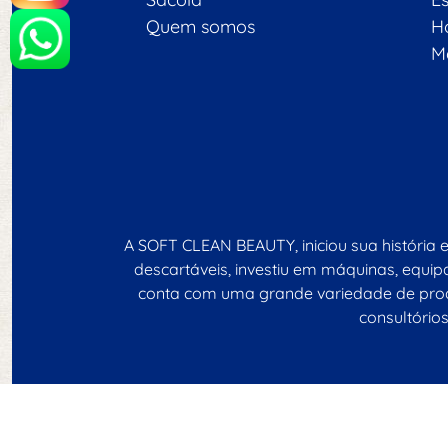
Quem somos
H
M
A SOFT CLEAN BEAUTY, iniciou sua história 
descartáveis, investiu em máquinas, equ
conta com uma grande variedade de produ
consultórios
GWA In
Desenvolvido por ©