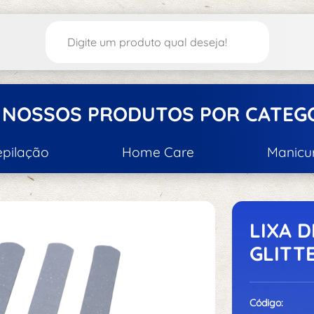
 NOSSOS PRODUTOS POR CATEG
epilação
Home Care
Manicu
tica/Depilação
Acessórios
A
S
LIXA 
GLITT
Acessórios d
Código: