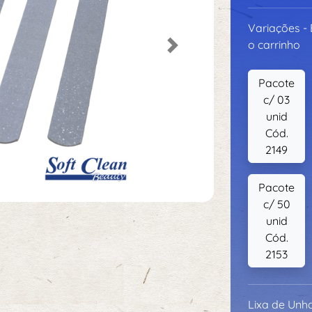
Variações -
o carrinho
Next
Pacote
c/ 03
unid
Cód.
2149
Pacote
c/ 50
unid
Cód.
2153
Lixa de Unha