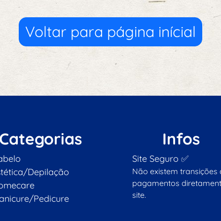
Voltar para página inícial
Categorias
Infos
abelo
Site Seguro ✅
stética/Depilação
Não existem transições
pagamentos diretament
omecare
site.
anicure/Pedicure