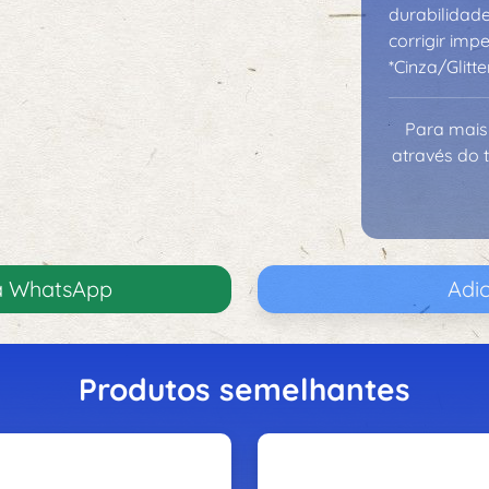
durabilidade
corrigir imp
*Cinza/Glitt
Para mais
através do 
ia WhatsApp
Adic
Produtos semelhantes