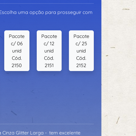
 Escolha uma opção para prosseguir com
Pacote
Pacote
Pacote
c/ 06
c/ 12
c/ 25
unid
unid
unid
Cód.
Cód.
Cód.
2150
2151
2152
 Cinza Glitter Larga - tem excelente