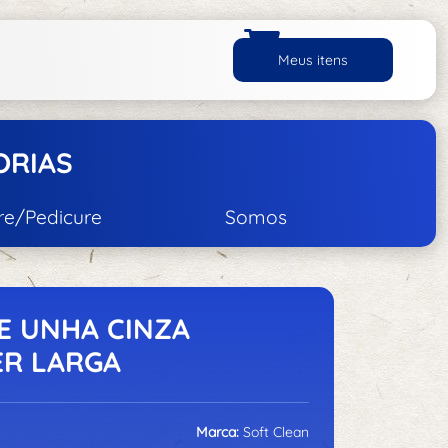
Meus itens
ORIAS
re/Pedicure
Somos
Unhas
ço Inox
ecantes
DE UNHA CINZA
ER LARGA
Cremes
e Manicure/Pedicure
Marca:
Soft Clean