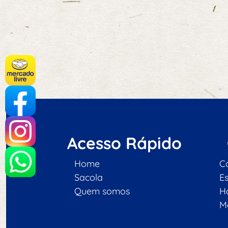
Acesso Rápido
Home
C
Sacola
E
Quem somos
H
M