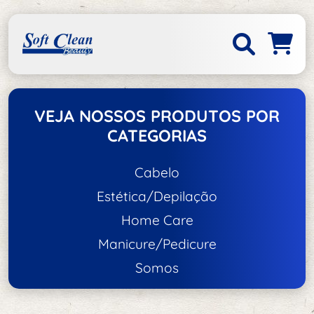
VEJA NOSSOS PRODUTOS POR
CATEGORIAS
Cabelo
Estética/Depilação
Acessórios de Cabelo
Home Care
Acessórios de Estética/Depilação
Escovas e Pentes
Manicure/Pedicure
Acessórios
Tratamento e Hidratação
Somos
Unhas
Aço Inox