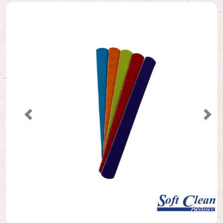
Secantes
Cremes
Acessórios de Manicure/Pedicure
Previous
Nex